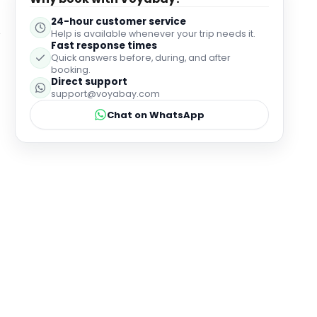
was den Aufenthalt noch entspannter gemacht hat.
Außerdem durfte man die wunderschön
24-hour customer service
Help is available whenever your trip needs it.
eingerichtete Gemeinschaftsküche nutzen, in der
Fast response times
wirklich nichts gefehlt hat. Insgesamt ein
Quick answers before, during, and after
wunderbarer Ort zum Abschalten und Wohlfühlen –
booking.
ich würde jederzeit wiederkommen.
Direct support
support@voyabay.com
Chat on WhatsApp