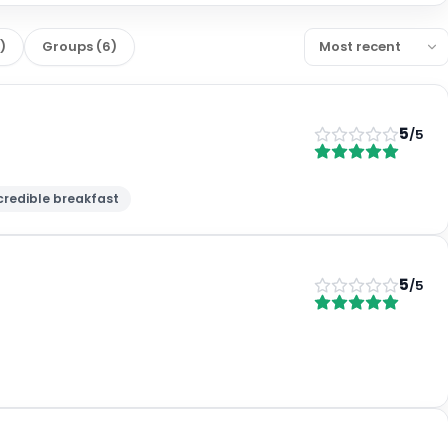
2
)
Groups
(
6
)
5
/5
credible breakfast
5
/5