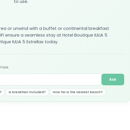
to use.
rea or unwind with a buffet or continental breakfast
Fi ensure a seamless stay at Hotel Boutique IULIA 5
tique IULIA 5 Estrellas today.
 more.
Ask
?
Is breakfast included?
How far is the nearest beach?