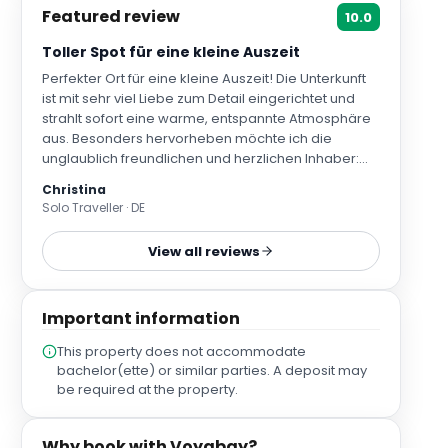
Featured review
10.0
Toller Spot für eine kleine Auszeit
Perfekter Ort für eine kleine Auszeit! Die Unterkunft
ist mit sehr viel Liebe zum Detail eingerichtet und
strahlt sofort eine warme, entspannte Atmosphäre
aus. Besonders hervorheben möchte ich die
unglaublich freundlichen und herzlichen Inhaber:
Sie waren jederzeit ansprechbar, wenn man etwas
Christina
brauchte, haben einem aber gleichzeitig auch
Solo Traveller · DE
genug Raum und Rückzugsmöglichkeiten gegeben,
wenn man einfach nur entspannen wollte. Mein
View all reviews
persönliches Highlight war der wunderschöne Patio
mit Pool und den verschiedenen gemütlichen
Sitzgelegenheiten. Das Wasser war angenehm
Important information
beheizt, sodass ich sogar mehrfach baden konnte
– einfach herrlich. Sowohl die Unterkunft selbst als
This property does not accommodate
auch das Zimmer waren zudem sehr sauber und
bachelor(ette) or similar parties. A deposit may
gepflegt. Auch das Frühstück hat mir sehr gut
be required at the property.
gefallen. Besonders geschätzt habe ich die
Flexibilität: Es gab keine feste Uhrzeit oder ein
vorgeschriebenes Zeitfenster für das Frühstück,
Why book with Voyabay?