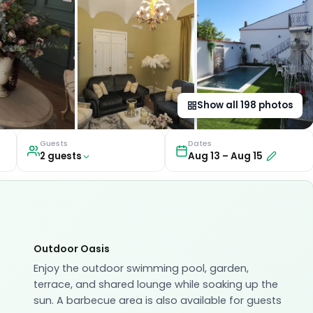
Show all
198
photos
Guests
Dates
2
guest
s
Aug 13
–
Aug 15
Outdoor Oasis
Enjoy the outdoor swimming pool, garden,
terrace, and shared lounge while soaking up the
sun. A barbecue area is also available for guests