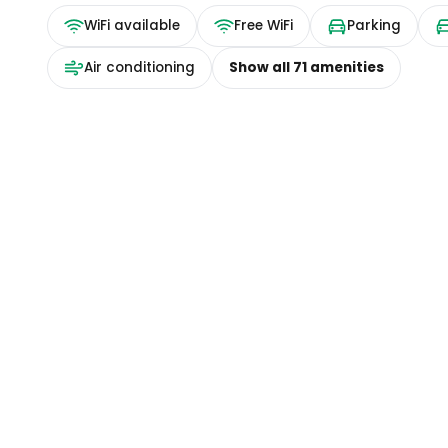
WiFi available
Free WiFi
Parking
Air conditioning
Show all
71
amenities