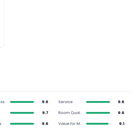
ess
9.6
Service
9.6
9.7
Room Quality
9.6
s
9.6
Value for Money
9.1