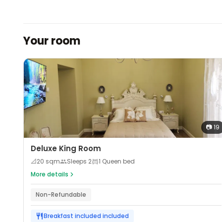
Your room
📷
19
Deluxe King Room
📐
20
sqm
Sleeps
2
1 Queen bed
More details
Non-Refundable
Breakfast included
included