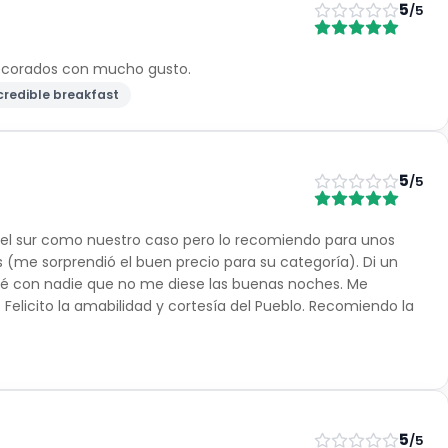
5
/5
decorados con mucho gusto.
credible breakfast
5
/5
 y el sur como nuestro caso pero lo recomiendo para unos
as (me sorprendió el buen precio para su categoría). Di un
cé con nadie que no me diese las buenas noches. Me
 Felicito la amabilidad y cortesía del Pueblo. Recomiendo la
5
/5