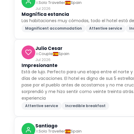
Solo Traveller
Spain
Jul 2026
Magnífica estancia
Las habitaciones muy cómodas, todo el hotel está 
Magnificent accommodation
Attentive service
In
Julio Cesar
Couple
Spain
Jul 2026
Impresionante
Está de lujo. Perfecto para una etapa entre el norte
días de vacaciones. El hotel es digno de sus 5 estrell
pase por el pueblo antes de acostarnos y no me cru
sorprendió y me hizo sentir como veinte treinta atrás.
experiencia
Attentive service
Incredible breakfast
Santiago
Solo Traveller
Spain