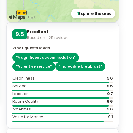
Explore the area
Excellent
9.5
Based on
425
reviews
What guests loved
"
Magnificent accommodation
"
"
Attentive service
"
"
Incredible breakfast
"
Cleanliness
9.6
Service
9.6
Location
9.7
Room Quality
9.6
Amenities
9.6
Value for Money
9.1