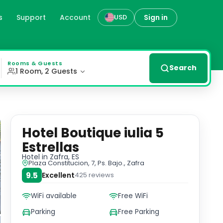
s
Support
Account
Sign in
USD
city views from select units. Relax in comfort with a saf
Rooms & Guests
Search
1 Room, 2 Guests
Hotel Boutique iulia 5
Estrellas
Hotel
in Zafra, ES
Plaza Constitucion, 7, Ps. Bajo., Zafra
9.5
Excellent
425
reviews
WiFi available
Free WiFi
Parking
Free Parking