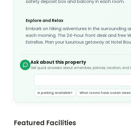
safety deposit box and balcony in each room.
Explore and Relax
Embark on hiking adventures in the surrounding a
each morning. The 24-hour front desk and free Wi
Estrellas. Plan your luxurious getaway at Hotel Bou
Ask about this property
Get quick answers about amenities, policies, location, and
Is parking available?
What rooms have ocean views
Featured Facilities