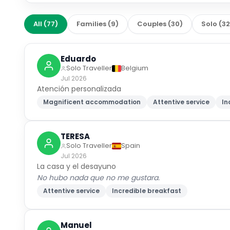
All
(
77
)
Families
(
9
)
Couples
(
30
)
Solo
(
3
Eduardo
Solo Traveller
Belgium
Jul 2026
Atención personalizada
Magnificent accommodation
Attentive service
In
TERESA
Solo Traveller
Spain
Jul 2026
La casa y el desayuno
No hubo nada que no me gustara.
Attentive service
Incredible breakfast
Manuel