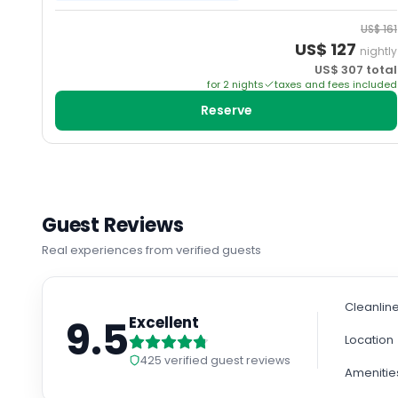
US$
161
US$
127
nightly
US$
307
total
for
2
night
s
taxes and fees included
Reserve
Guest Reviews
Real experiences from verified guests
Cleanlin
9.5
Excellent
Location
425
verified guest reviews
Amenitie