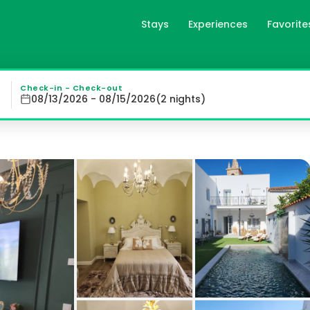
Stays
Experiences
Favorite
las in Zafra, es
 with a flat-screen TV, a private bathroom, and stunning 
Check-in - Check-out
08/13/2026 - 08/15/2026
(
2
night
s
)