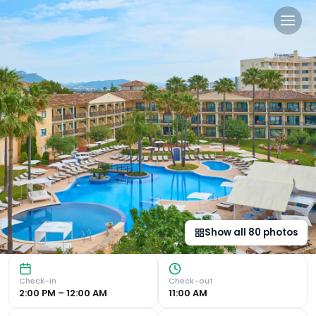
CM Mallorca Palace - Only 
Luxurious Accommodation Indulge in spacious, air-conditio
Show all
80
photos
Check-in
Check-out
2:00 PM – 12:00 AM
11:00 AM