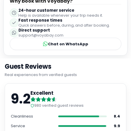
Why book with Voyabay?
24-hour customer service
Help is available whenever your trip needs it.
Fast response times
Quick answers before, during, and after booking.
Direct support
support@voyabay.com
Chat on WhatsApp
Guest Reviews
Real experiences from verified guests
9.2
Excellent
980
verified guest reviews
Cleanliness
8.4
Service
9.9