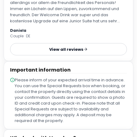
allerdings vor allem die Freundlichkeit des Personals!
Immer ein Lächeln auf den Lippen, zuvorkommend und
freundlich. Der Welcome Drink war super und das
kostenlose Upgrade auf eine Junior Suite hat uns sehr
gefreut. Frühstück & Abendessen waren top. Wir buchen
Daniela
eigentlich nie Halbpension, in diesem Hotel war es aber
Couple · DE
genau die richtige Wahl und es hat uns an nichts gefehlt.
Alle Speisen waren lecker und frisch zubereitet. Die
View all reviews
Anlage ist sehr hübsch und gepflegt und unterscheidet
sich vom Ambiente her sehr deutlich von den unschönen
Betonklötzen in der Nachbarschaft. Die abendliche Live
Important information
Musik in der Lobby war ein tolles Plus und das abendliche
Schokoladen-Pralinchen ebenso. Das Hotel befindet sich
Please inform of your expected arrival time in advance.
in unmittelbarer Nähe zum Strand - eine schöne Bucht mit
You can use the Special Requests box when booking, or
türkisfarbenem Wasser. Supermärkte etc. sind ebenfalls
contact the property directly using the contact details in
zahlreich vorhanden. Wir hatten wunderschöne Tage im
your confirmation. Guests are required to show a photo
Hotel Mallorca Palace und bedanken und sehr für den
ID and credit card upon check-in. Please note that all
perfekten Aufenthalt.
Special Requests are subject to availability and
additional charges may apply. A deposit may be
required at the property.