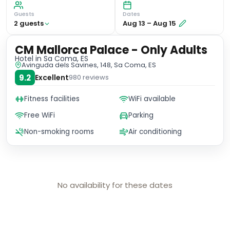
Guests
Dates
2
guest
s
Aug 13
–
Aug 15
CM Mallorca Palace - Only Adults
Hotel
in Sa Coma, ES
Avinguda dels Savines, 148, Sa Coma, ES
9.2
Excellent
980
reviews
Fitness facilities
WiFi available
Free WiFi
Parking
Non-smoking rooms
Air conditioning
No availability for these dates