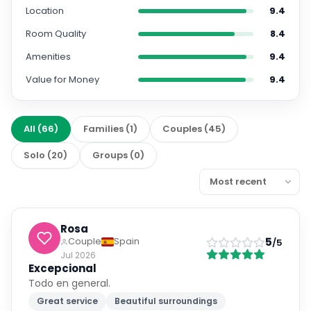
Location
9.4
Room Quality
8.4
Amenities
9.4
Value for Money
9.4
All
(
66
)
Families
(
1
)
Couples
(
45
)
Solo
(
20
)
Groups
(
0
)
Rosa
5
Couple
Spain
/5
Jul 2026
Excepcional
Todo en general.
Great service
Beautiful surroundings