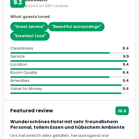
9.2
Based on
980
reviews
What guests loved
"
Great service
"
"
Beautiful surroundings
"
"
Excellent food
"
Cleanliness
8.4
Service
9.9
Location
9.4
Room Quality
8.4
Amenities
9.4
Value for Money
9.4
Featured review
10.0
Wunderschönes Hotel mit sehr freundlichem
Personal, tollem Essen und hübschem Ambiente
Uns hat wirklich alles gefallen, herausragend war