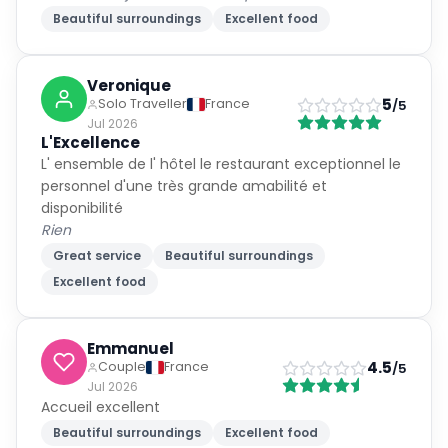
Beautiful surroundings
Excellent food
Veronique
5
Solo Traveller
France
/5
Jul 2026
L'Excellence
L' ensemble de l' hôtel le restaurant exceptionnel le
personnel d'une très grande amabilité et
disponibilité
Rien
Great service
Beautiful surroundings
Excellent food
Emmanuel
4.5
Couple
France
/5
Jul 2026
Accueil excellent
Beautiful surroundings
Excellent food